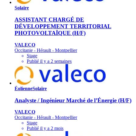
Solaire
ASSISTANT CHARGÉ DE
DÉVELOPPEMENT TERRITORIAL
PHOTOVOLTAÏQUE (H/F)
VALECO
Occitanie - Hérault - Montpellier
Stage
Publié il y a 2 semaines
Éolienne
Solaire
Analyste / Ingénieur Marché de l’Énergie (H/F)
VALECO
Occitanie - Hérault - Montpellier
Stage
Publié il y a 2 mois