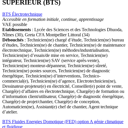
SUPÉRIEUR (BTS)
BTS Électrotechnique
Accessible en formation initiale, continue, apprentissage
VAE possible
Etablissements
: Lycée des Sciences et des Technologies Dhuoda,
Nîmes (30), Greta CFA Montpellier Littoral (34)
Débouchés
: Technicien(ne) chargé d’étude, Technicien(ne) bureau
d’études, Technicien(ne) de chantier, Technicien(ne) de maintenance
électrotechnique, Technicien(ne) méthodes/industrialisation,
Technicien(ne) d’essais/de mise en service, Technicien(ne)
intégrateur, Technicien(ne) SAV (service après-vente),
Technicien(ne) monteur-dépanneur, Technicien(ne) sûreté,
Technicien(ne) postes sources, Technicien(ne) de diagnostic
énergétique, Technicien(ne) d’interventions, Technico-
commercial(e), Technicien(ne) d’agence, Electrotechnicien(ne),
Dessinateur-projeteur(e) en électricité, Conseiller(e) point de vente,
Chargé(e) d’affaires en électrotechnique, Chargé(e) de formation ou
d’information client/utilisateur, Chargé(e) de diagnostic énergétique,
Chargé(e) de projet/chantier, Chargé(e) de conception,
Automaticien(ne), Assistant(e) chef de chantier, Agent technique
d’atelier.
BTS Fluides Energies Domotique (FED) option A génie climatique
et fluidique