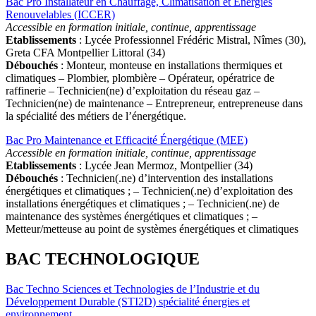
Bac Pro Installateur en Chauffage, Climatisation et Énergies
Renouvelables (ICCER)
Accessible en formation initiale, continue, apprentissage
Etablissements
: Lycée Professionnel Frédéric Mistral, Nîmes (30),
Greta CFA Montpellier Littoral (34)
Débouchés
: Monteur, monteuse en installations thermiques et
climatiques – Plombier, plombière – Opérateur, opératrice de
raffinerie – Technicien(ne) d’exploitation du réseau gaz –
Technicien(ne) de maintenance – Entrepreneur, entrepreneuse dans
la spécialité des métiers de l’énergétique.
Bac Pro Maintenance et Efficacité Énergétique (MEE)
Accessible en formation initiale, continue, apprentissage
Etablissements
: Lycée Jean Mermoz, Montpellier (34)
Débouchés
: Technicien(.ne) d’intervention des installations
énergétiques et climatiques ; – Technicien(.ne) d’exploitation des
installations énergétiques et climatiques ; – Technicien(.ne) de
maintenance des systèmes énergétiques et climatiques ; –
Metteur/metteuse au point de systèmes énergétiques et climatiques
BAC TECHNOLOGIQUE
B
ac Techno Sciences et Technologies de l’Industrie et du
Développement Durable (STI2D) spécialité énergies et
environnement