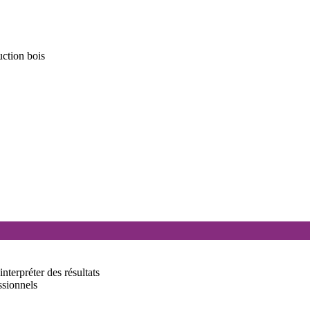
uction bois
nterpréter des résultats
ssionnels