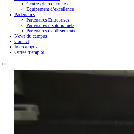
Centres de recherches
Equipement d’excellence
Partenaires
Partenaires Entreprises
Partenaires institutionnels
Partenaires établissements
News du campus
Contact
Intercampus
Offres d’emploi